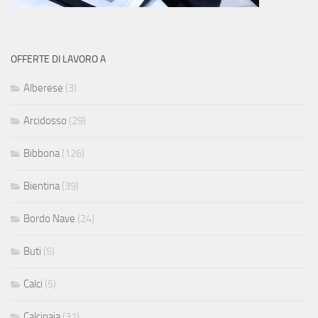
OFFERTE DI LAVORO A
Alberese
(3)
Arcidosso
(29)
Bibbona
(126)
Bientina
(39)
Bordo Nave
(24)
Buti
(5)
Calci
(5)
Calcinaia
(31)