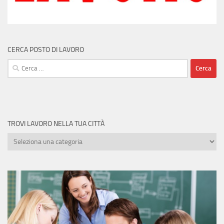
CERCA POSTO DI LAVORO
Ricerca
per:
TROVI LAVORO NELLA TUA CITTÀ
Trovi
lavoro
nella
tua
città