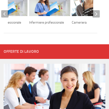
a professionale
Infermiere professionale
Cameriera
OFFERTE DI LAVORO