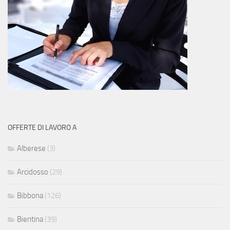
OFFERTE DI LAVORO A
Alberese
(3)
Arcidosso
(29)
Bibbona
(126)
Bientina
(39)